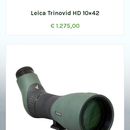
Leica Trinovid HD 10×42
€
1.275,00