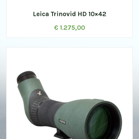
Leica Trinovid HD 10×42
€
1.275,00