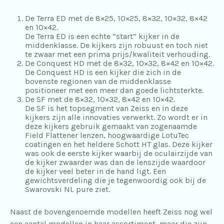
De Terra ED met de 8×25, 10×25, 8×32, 10×32, 8×42
en 10×42.
De Terra ED is een echte “start” kijker in de
middenklasse. De kijkers zijn robuust en toch niet
te zwaar met een prima prijs/kwaliteit verhouding.
De Conquest HD met de 8×32, 10×32, 8×42 en 10×42.
De Conquest HD is een kijker die zich in de
bovenste regionen van de middenklasse
positioneer met een meer dan goede lichtsterkte.
De SF met de 8×32, 10×32, 8×42 en 10×42.
De SF is het topsegment van Zeiss en in deze
kijkers zijn alle innovaties verwerkt. Zo wordt er in
deze kijkers gebruik gemaakt van zogenaamde
Field Flattener lenzen, hoogwaardige LotuTec
coatingen en het heldere Schott HT glas. Deze kijker
was ook de eerste kijker waarbij de oculairzijde van
de kijker zwaarder was dan de lenszijde waardoor
de kijker veel beter in de hand ligt. Een
gewichtsverdeling die je tegenwoordig ook bij de
Swarovski NL pure ziet.
Naast de bovengenoemde modellen heeft Zeiss nog wel
een aantal modellen in haar assortiment, maar die zijn