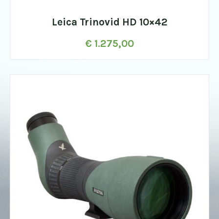
Leica Trinovid HD 10×42
€
1.275,00