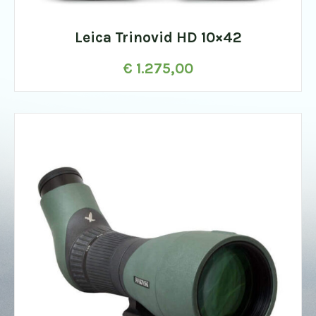
Leica Trinovid HD 10×42
€
1.275,00