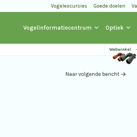
Vogelexcursies
Goede doelen
V
Vogelinformatiecentrum
Optiek
Webwinkel
Naar volgende bericht