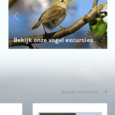
Bekijk onze vogel excursies
Bezoek webwinkel