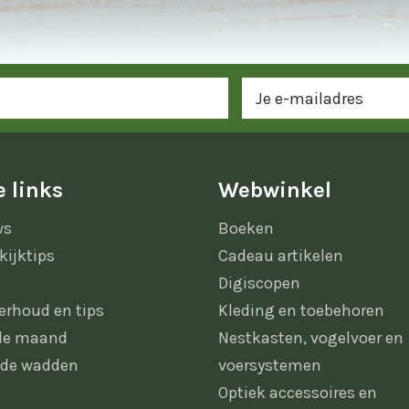
 links
Webwinkel
ws
Boeken
kijktips
Cadeau artikelen
Digiscopen
erhoud en tips
Kleding en toebehoren
 de maand
Nestkasten, vogelvoer en
 de wadden
voersystemen
Optiek accessoires en