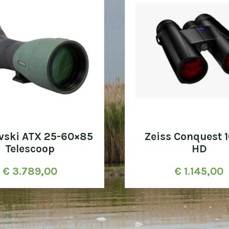
vski ATX 25-60×85
Zeiss Conquest 
Telescoop
HD
€
3.789,00
€
1.145,00