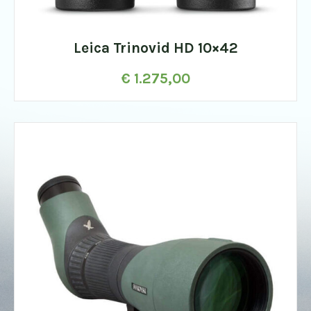
Leica Trinovid HD 10×42
€
1.275,00