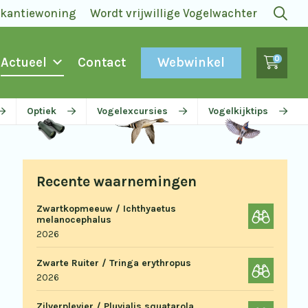
akantiewoning
Wordt vrijwillige Vogelwachter
0
Webwinkel
Actueel
Contact
Optiek
Vogelexcursies
Vogelkijktips
Recente waarnemingen
Zwartkopmeeuw / Ichthyaetus
melanocephalus
2026
Zwarte Ruiter / Tringa erythropus
2026
Zilverplevier / Pluvialis squatarola