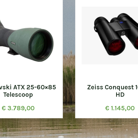
vski ATX 25-60×85
Zeiss Conquest 
Telescoop
HD
€
3.789,00
€
1.145,00