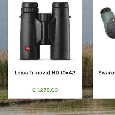
Leica Trinovid HD 10×42
Swaro
€
1.275,00