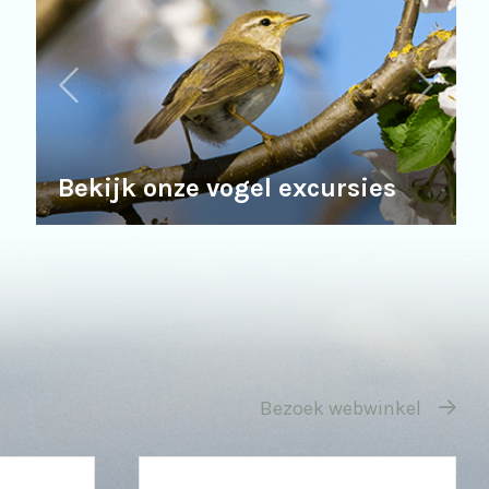
Bekijk onze vogel excursies
Bezoek webwinkel