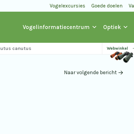
Vogelexcursies
Goede doelen
V
Vogelinformatiecentrum
Optiek
nutus canutus
Webwinkel
Naar volgende bericht