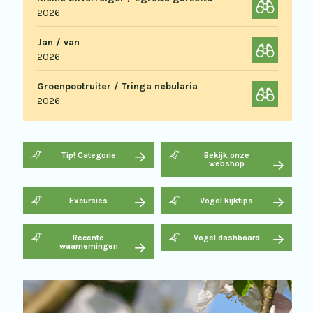
2026
Jan / van
2026
Groenpootruiter / Tringa nebularia
2026
Tip! Categorie
Bekijk onze
webshop
Excursies
Vogel kijktips
Recente
Vogel dashboard
waarnemingen