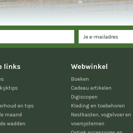
 links
Webwinkel
ws
Boeken
kijktips
Cadeau artikelen
Digiscopen
erhoud en tips
Kleding en toebehoren
 de maand
Nestkasten, vogelvoer en
 de wadden
voersystemen
Optiek accessoires en