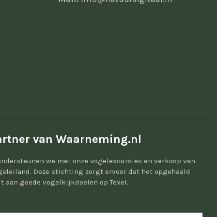
rtner van Waarneming.nl
ondersteunen we met onze vogelexcursies en verkoop van
geleiland. Deze stichting zorgt ervoor dat het opgehaald
t aan goede vogelkijkdoelen op Texel.