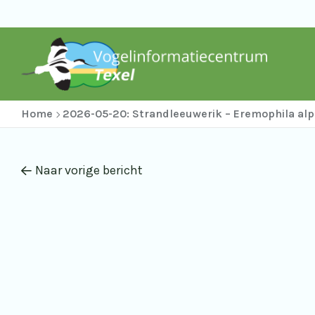
Home
2026-05-20: Strandleeuwerik – Eremophila alp
Naar vorige bericht