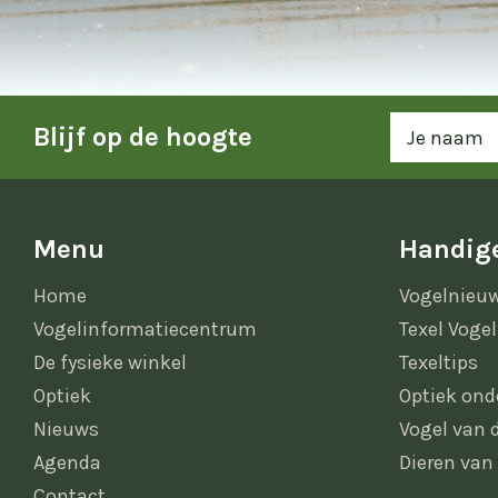
Blijf op de hoogte
Menu
Handige
Home
Vogelnieu
Vogelinformatiecentrum
Texel Vogel
De fysieke winkel
Texeltips
Optiek
Optiek ond
Nieuws
Vogel van
Agenda
Dieren van
Contact