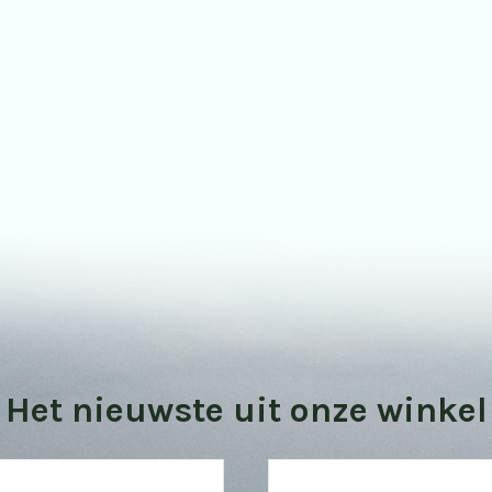
Bekijk onze vogel kijktips
Het nieuwste uit onze winkel