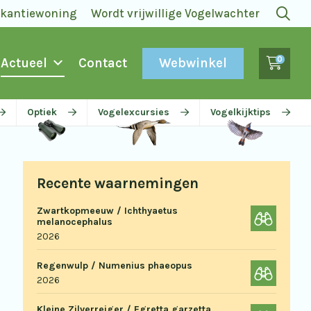
akantiewoning
Wordt vrijwillige Vogelwachter
0
Webwinkel
Actueel
Contact
Optiek
Vogelexcursies
Vogelkijktips
Recente waarnemingen
Zwartkopmeeuw / Ichthyaetus
melanocephalus
2026
Regenwulp / Numenius phaeopus
2026
Kleine Zilverreiger / Egretta garzetta