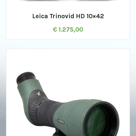
Leica Trinovid HD 10×42
€
1.275,00