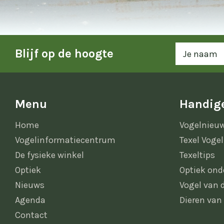
Blijf op de hoogte
Menu
Handige
Home
Vogelnieu
Vogelinformatiecentrum
Texel Vogel
De fysieke winkel
Texeltips
Optiek
Optiek ond
Nieuws
Vogel van
Agenda
Dieren van
Contact