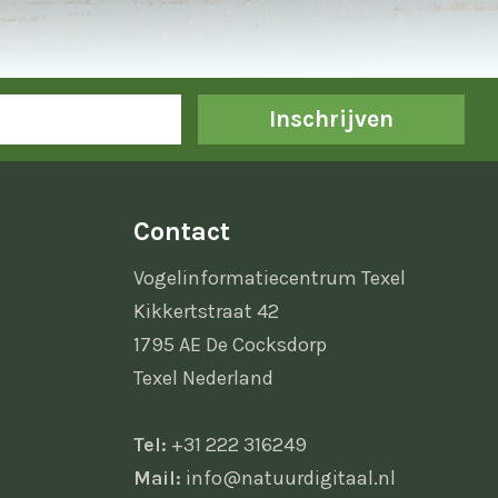
Inschrijven
Contact
Vogelinformatiecentrum Texel
Kikkertstraat 42
1795 AE De Cocksdorp
Texel Nederland
Tel:
+31 222 316249
Mail:
info@natuurdigitaal.nl