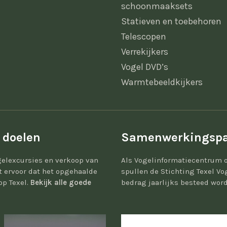
schoonmaaksets
Statieven en toebehoren
Telescopen
Verrekijkers
Vogel DVD’s
Warmtebeeldkijkers
 doelen
Samenwerkingspa
elexcursies en verkoop van
Als Vogelinformatiecentrum 
gt ervoor dat het opgehaalde
spullen de Stichting Texel Vo
op Texel.
Bekijk alle goede
bedrag jaarlijks besteed word