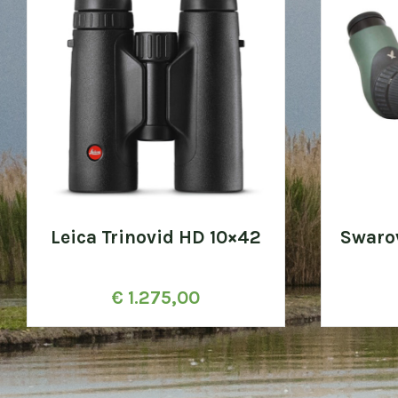
Leica Trinovid HD 10×42
Swaro
€
1.275,00