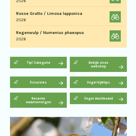
2026
Rosse Grutto / Limosa lapponica
2026
Regenwulp / Numenius phaeopus
2026
Tip! Categorie
Bekijk onze
webshop
Excursies
Vogel kijktips
Recente
Vogel dashboard
waarnemingen