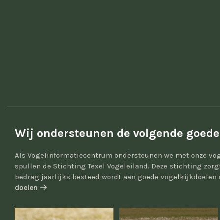
Wij ondersteunen de volgende goede
Als Vogelinformatiecentrum ondersteunen we met onze vog
spullen de Stichting Texel Vogeleiland. Deze stichting zor
bedrag jaarlijks besteed wordt aan goede vogelkijkdoelen 
doelen