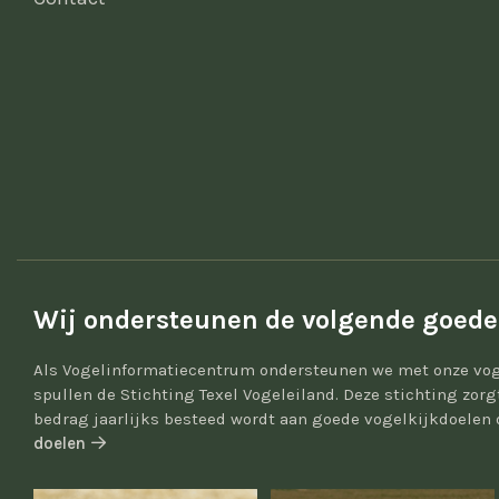
Wij ondersteunen de volgende goede
Als Vogelinformatiecentrum ondersteunen we met onze vog
spullen de Stichting Texel Vogeleiland. Deze stichting zor
bedrag jaarlijks besteed wordt aan goede vogelkijkdoelen 
doelen