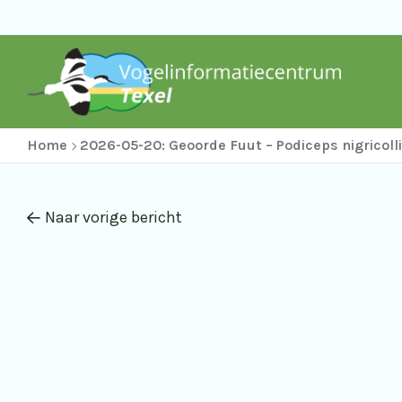
Home
2026-05-20: Geoorde Fuut – Podiceps nigricoll
Naar vorige bericht