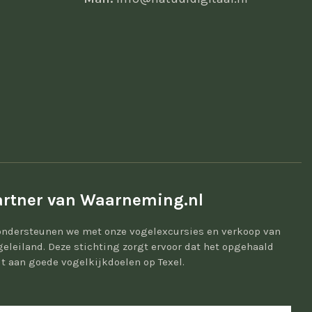
rtner van Waarneming.nl
ondersteunen we met onze vogelexcursies en verkoop van
geleiland. Deze stichting zorgt ervoor dat het opgehaald
t aan goede vogelkijkdoelen op Texel.