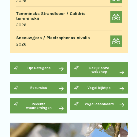
2026
Temmincks Strandloper / Calidris
temminckii
2026
Sneeuwgors / Plectrophenax nivalis
2026
Tip! Categorie
Bekijk onze
webshop
Excursies
Vogel kijktips
Recente
Vogel dashboard
waarnemingen