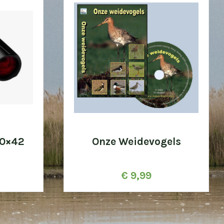
10×42
Onze Weidevogels
€
9,99