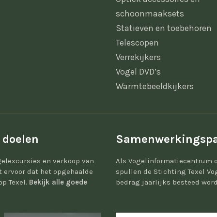
schoonmaaksets
Statieven en toebehoren
Telescopen
Verrekijkers
Vogel DVD’s
Warmtebeeldkijkers
 doelen
Samenwerkingspa
elexcursies en verkoop van
Als Vogelinformatiecentrum 
gt ervoor dat het opgehaalde
spullen de Stichting Texel Vo
op Texel.
Bekijk alle goede
bedrag jaarlijks besteed word