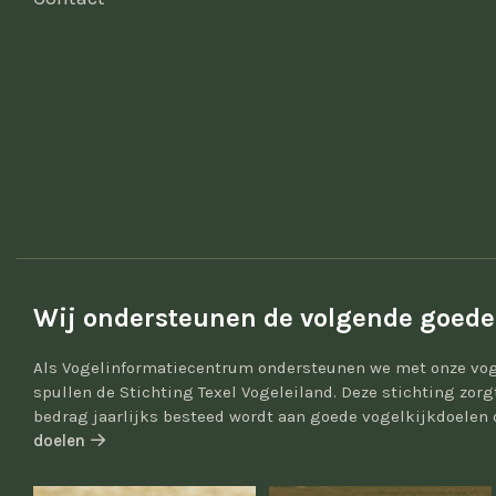
Wij ondersteunen de volgende goede
Als Vogelinformatiecentrum ondersteunen we met onze vog
spullen de Stichting Texel Vogeleiland. Deze stichting zor
bedrag jaarlijks besteed wordt aan goede vogelkijkdoelen 
doelen