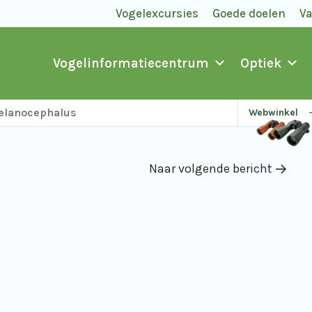
Vogelexcursies
Goede doelen
V
Vogelinformatiecentrum
Optiek
elanocephalus
Webwinkel
Naar volgende bericht