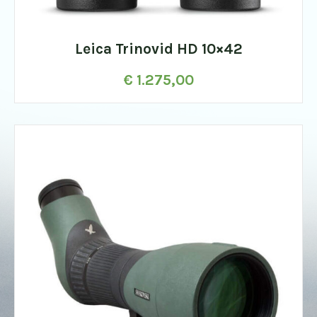
Leica Trinovid HD 10×42
€
1.275,00