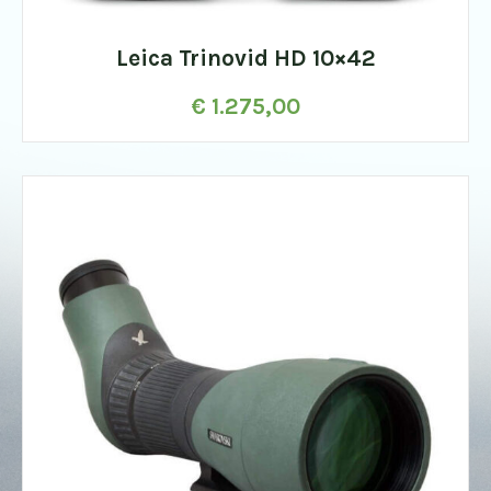
Leica Trinovid HD 10×42
€
1.275,00