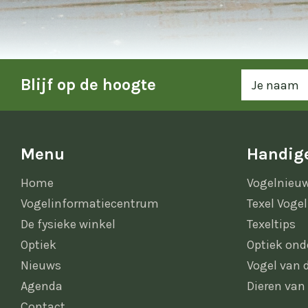
Blijf op de hoogte
Menu
Handige
Home
Vogelnieu
Vogelinformatiecentrum
Texel Vogel
De fysieke winkel
Texeltips
Optiek
Optiek ond
Nieuws
Vogel van
Agenda
Dieren van
Contact