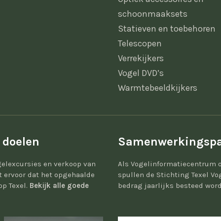
schoonmaaksets
Statieven en toebehoren
Telescopen
Verrekijkers
Vogel DVD’s
Warmtebeeldkijkers
 doelen
Samenwerkingspa
elexcursies en verkoop van
Als Vogelinformatiecentrum 
gt ervoor dat het opgehaalde
spullen de Stichting Texel Vo
op Texel.
Bekijk alle goede
bedrag jaarlijks besteed word