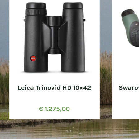
Leica Trinovid HD 10×42
Swaro
€
1.275,00