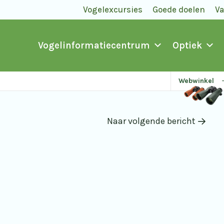
Vogelexcursies
Goede doelen
V
Vogelinformatiecentrum
Optiek
Webwinkel
Naar volgende bericht