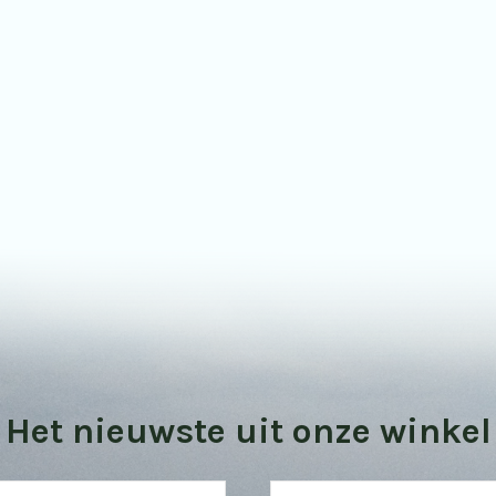
Bekijk onze vogel kijktips
Het nieuwste uit onze winkel