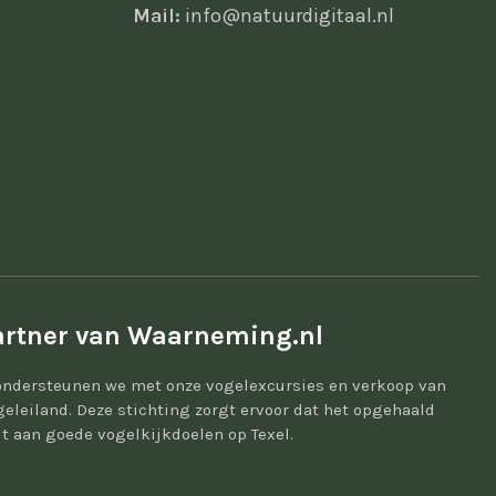
Mail:
info@natuurdigitaal.nl
rtner van Waarneming.nl
ondersteunen we met onze vogelexcursies en verkoop van
geleiland. Deze stichting zorgt ervoor dat het opgehaald
t aan goede vogelkijkdoelen op Texel.