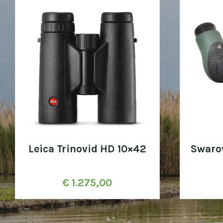
Leica Trinovid HD 10×42
Swaro
€
1.275,00