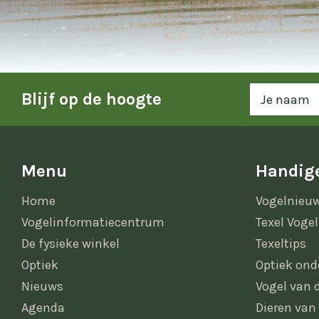
Blijf op de hoogte
Menu
Handige
Home
Vogelnieu
Vogelinformatiecentrum
Texel Vogel
De fysieke winkel
Texeltips
Optiek
Optiek ond
Nieuws
Vogel van
Agenda
Dieren van