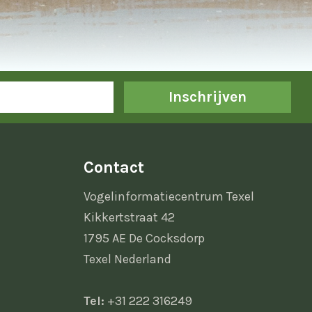
Inschrijven
Contact
Vogelinformatiecentrum Texel
Kikkertstraat 42
1795 AE De Cocksdorp
Texel Nederland
Tel:
+31 222 316249