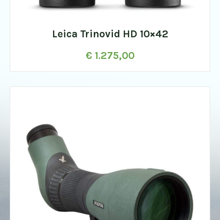
Leica Trinovid HD 10×42
€
1.275,00