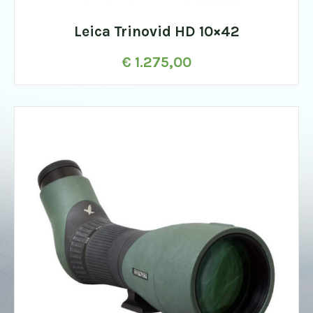
Leica Trinovid HD 10×42
€
1.275,00