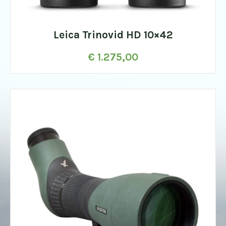
Leica Trinovid HD 10×42
€
1.275,00