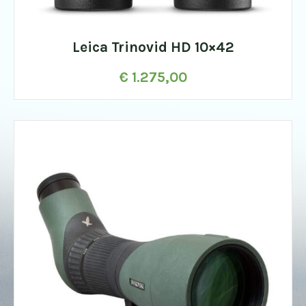
Leica Trinovid HD 10×42
€
1.275,00