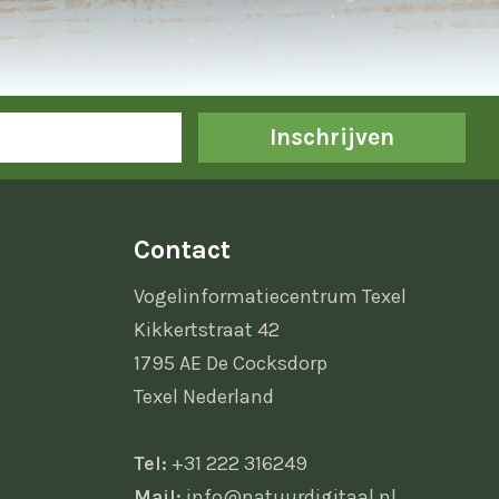
Inschrijven
Contact
Vogelinformatiecentrum Texel
Kikkertstraat 42
1795 AE De Cocksdorp
Texel Nederland
Tel:
+31 222 316249
Mail:
info@natuurdigitaal.nl