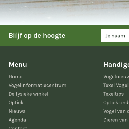
Blijf op de hoogte
Menu
Handige
Home
Vogelnieu
Vogelinformatiecentrum
Texel Vogel
De fysieke winkel
Texeltips
Optiek
Optiek ond
Nieuws
Vogel van
Agenda
Dieren van
Contact