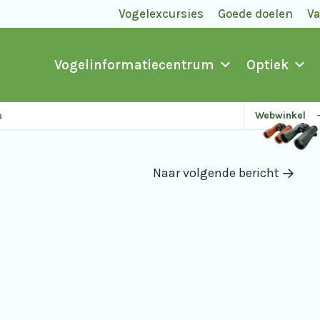
Vogelexcursies
Goede doelen
V
Vogelinformatiecentrum
Optiek
a
Webwinkel
Naar volgende bericht