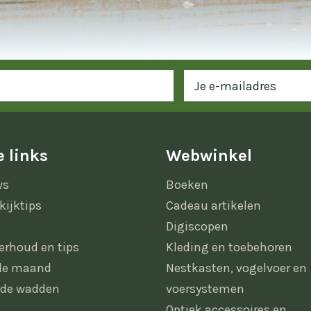
 links
Webwinkel
ws
Boeken
kijktips
Cadeau artikelen
Digiscopen
erhoud en tips
Kleding en toebehoren
 de maand
Nestkasten, vogelvoer en
 de wadden
voersystemen
Optiek accessoires en