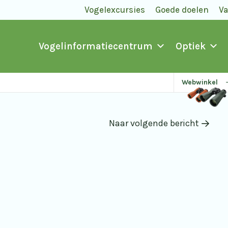
Vogelexcursies
Goede doelen
V
Vogelinformatiecentrum
Optiek
Webwinkel
Naar volgende bericht