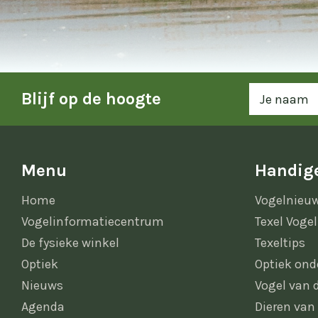
Blijf op de hoogte
Menu
Handige
Home
Vogelnieu
Vogelinformatiecentrum
Texel Vogel
De fysieke winkel
Texeltips
Optiek
Optiek ond
Nieuws
Vogel van
Agenda
Dieren van