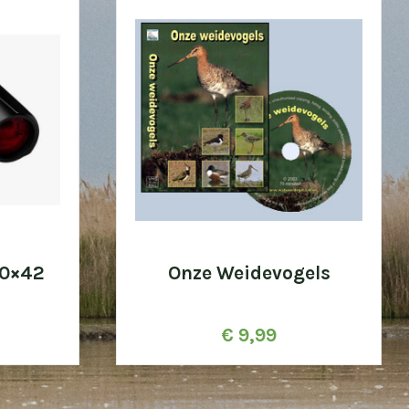
10×42
Onze Weidevogels
€
9,99