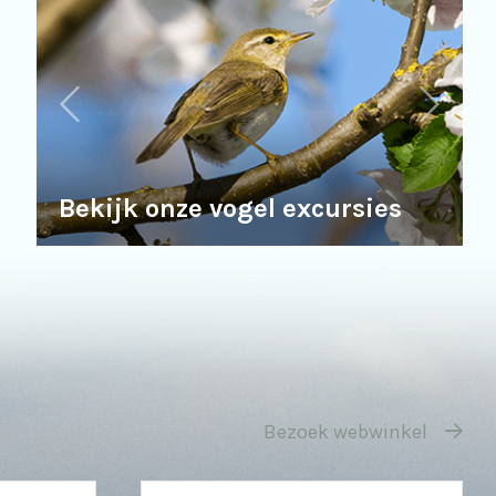
Bekijk onze vogel excursies
Bezoek webwinkel