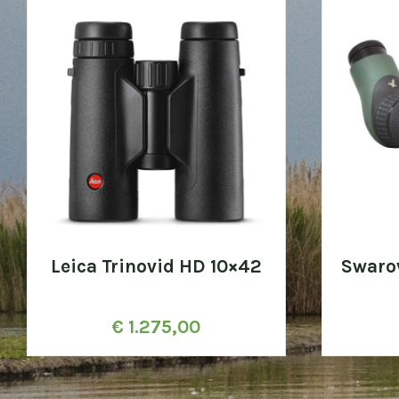
Leica Trinovid HD 10×42
Swaro
€
1.275,00