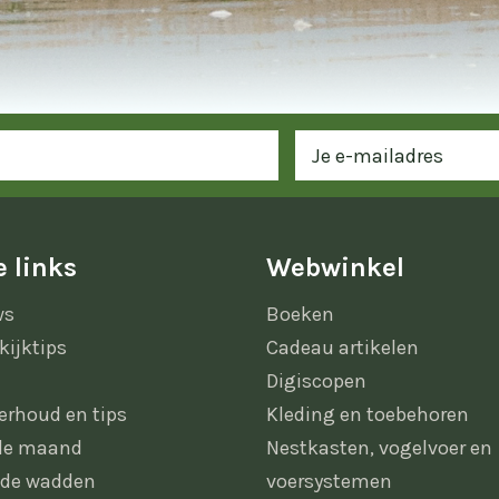
 links
Webwinkel
ws
Boeken
kijktips
Cadeau artikelen
Digiscopen
erhoud en tips
Kleding en toebehoren
 de maand
Nestkasten, vogelvoer en
 de wadden
voersystemen