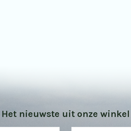
Bekijk onze vogel kijktips
Het nieuwste uit onze winkel