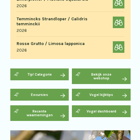
2026
Temmincks Strandloper / Calidris
temminckii
2026
Rosse Grutto / Limosa lapponica
2026
Tip! Categorie
Bekijk onze
webshop
Excursies
Vogel kijktips
Recente
Vogel dashboard
waarnemingen