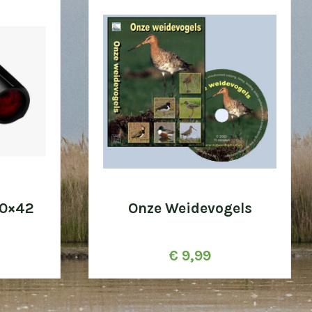
10×42
Onze Weidevogels
€
9,99