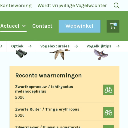
akantiewoning
Wordt vrijwillige Vogelwachter
0
Webwinkel
Actueel
Contact
Optiek
Vogelexcursies
Vogelkijktips
Recente waarnemingen
Zwartkopmeeuw / Ichthyaetus
melanocephalus
2026
Zwarte Ruiter / Tringa erythropus
2026
Zilverplevier / Pluvialis squatarola