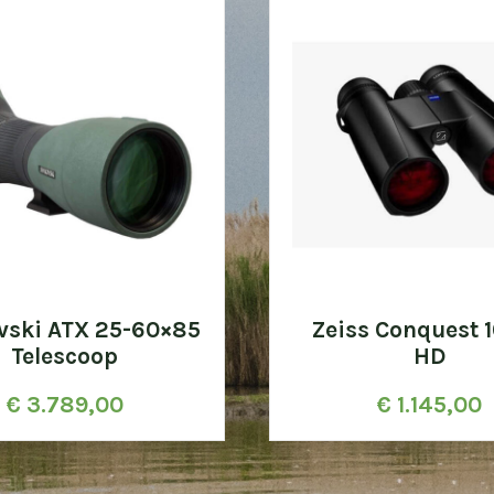
vski ATX 25-60×85
Zeiss Conquest 
Telescoop
HD
€
3.789,00
€
1.145,00