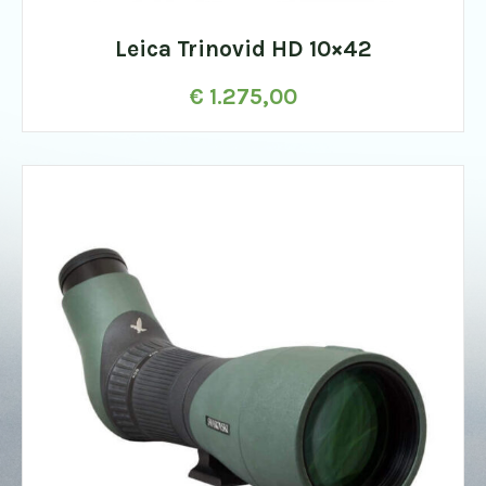
Leica Trinovid HD 10×42
€
1.275,00