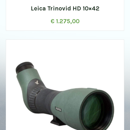
Leica Trinovid HD 10×42
€
1.275,00