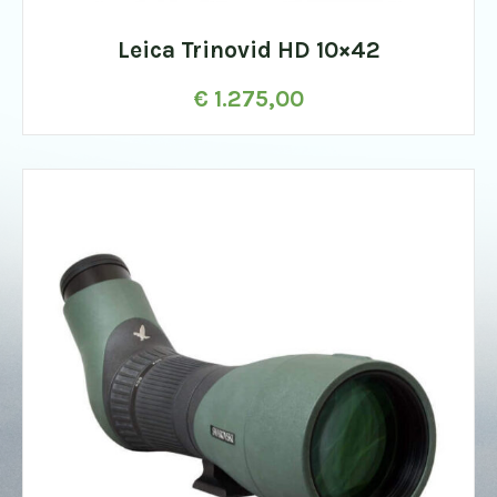
Leica Trinovid HD 10×42
€
1.275,00