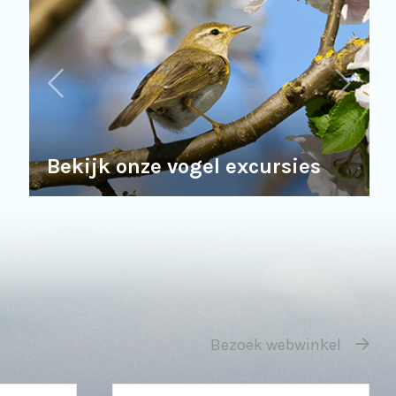
Bekijk onze vogel excursies
Bezoek webwinkel