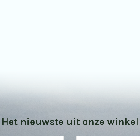
Bekijk onze vogel kijktips
Het nieuwste uit onze winkel