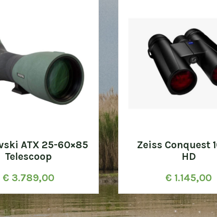
vski ATX 25-60×85
Zeiss Conquest 
Telescoop
HD
€
3.789,00
€
1.145,00