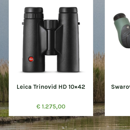
Leica Trinovid HD 10×42
Swaro
€
1.275,00