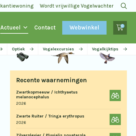
akantiewoning
Wordt vrijwillige Vogelwachter
0
Webwinkel
Actueel
Contact
Optiek
Vogelexcursies
Vogelkijktips
Recente waarnemingen
Zwartkopmeeuw / Ichthyaetus
melanocephalus
2026
Zwarte Ruiter / Tringa erythropus
2026
Zilverplevier / Pluvialis squatarola