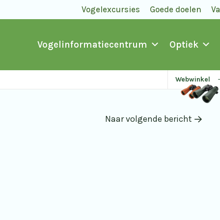
Vogelexcursies
Goede doelen
V
Vogelinformatiecentrum
Optiek
Webwinkel
Naar volgende bericht