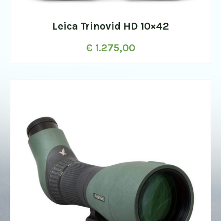
Leica Trinovid HD 10×42
€
1.275,00