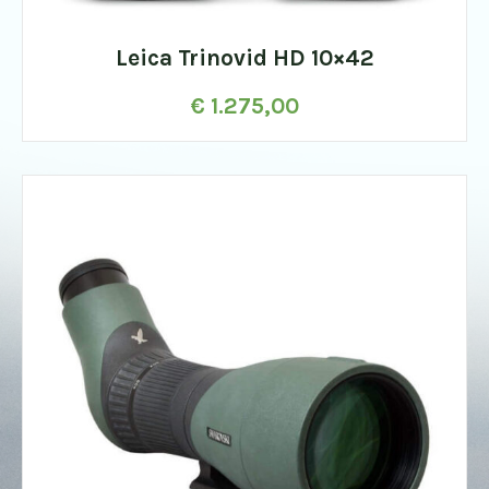
Leica Trinovid HD 10×42
€
1.275,00