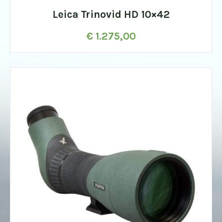
Leica Trinovid HD 10×42
€
1.275,00