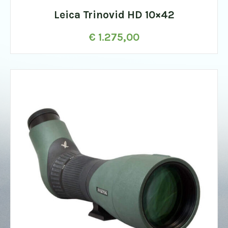
Leica Trinovid HD 10×42
€
1.275,00